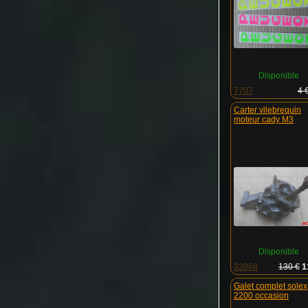
Disponible
7707
4 
Carter vilebrequin
moteur cady M3
Disponible
33968
130 €
1
Galet complet solex
2200 occasion