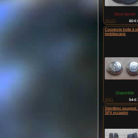
Stock épuisé
28123
80 €
Couvercle boite à outils
motobecane
Disponible
9061
54 €
silentbloc peugeot 103
SPX occasion