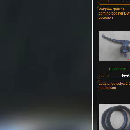
31088
80 €
Poignee gauche
domino booster BW
occasion
Disponible
33545
18 €
lot 2 pneu solex 2-12
hutchinson