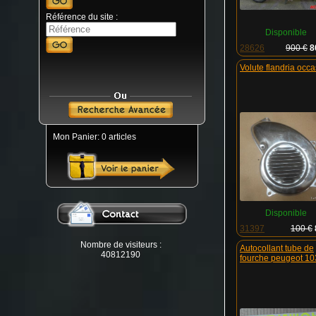
Référence du site :
Disponible
28626
900 €
8
volute flandria occ
Mon Panier: 0 articles
Disponible
31397
100 €
Nombre de visiteurs :
autocollant tube de
40812190
fourche peugeot 10