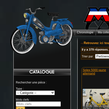
Chronologie
Ma colle
Retrouvez ici to
Il y a 379 réponses.
Trier par :
Solex 5000 jaune
allemand
Rechercher une pièce :
Type :
Mots clefs :