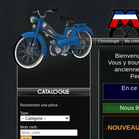
Chronologie
Ma colle
Bienvenu
Vous y trou
ancienne
Peu
En ce
Rechercher une pièce :
Nous l
Type :
NOUVEAU
Mots clefs :