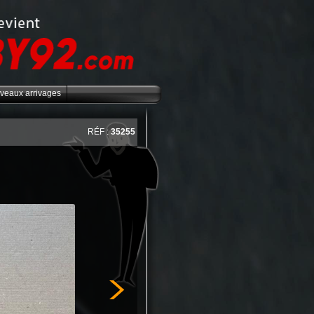
veaux arrivages
RÉF :
35255