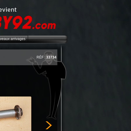
veaux arrivages
RÉF :
33734