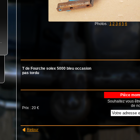
Photos :
1
2
3
4
5
6
T de Fourche solex 5000 bleu occasion
pas tordu
Pièce mome
Souhaitez vous êtr
de no
Prix : 20 €
Retour