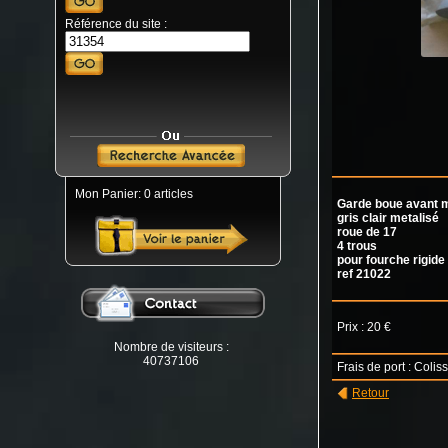
Référence du site :
Mon Panier: 0 articles
Garde boue avant 
gris clair metalisé
roue de 17
4 trous
pour fourche rigide
ref 21022
Prix : 20 €
Nombre de visiteurs :
40737106
Frais de port : Colis
Retour