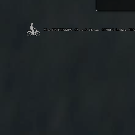
Marc DESCHAMPS - 63 rue de Chatou - 92700 Colombes - FR