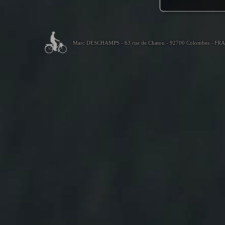
Marc DESCHAMPS - 63 rue de Chatou - 92700 Colombes - FR