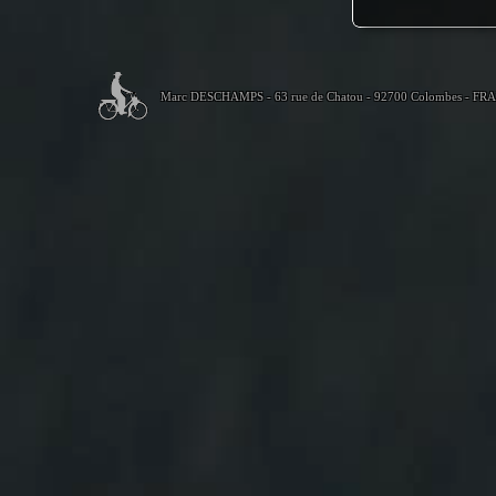
Marc DESCHAMPS - 63 rue de Chatou - 92700 Colombes - FR