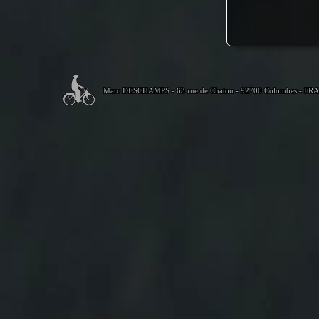
Marc DESCHAMPS - 63 rue de Chatou - 92700 Colombes - FR