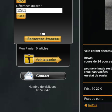
Référence du site :
Mon Panier: 0 articles
Velo enfant decathl
bitwin
roues de 14 pouce
peu servi mais rest
roue pas voilées
en etat de rouler
Nombre de visiteurs :
Prix :
30
20
€
40743847
Frais de port :
Retour