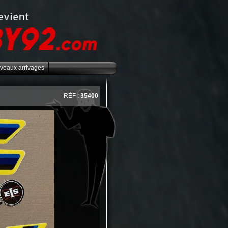
veaux arrivages
RÉF :
35400