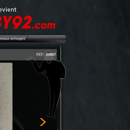
veaux arrivages
RÉF :
34907