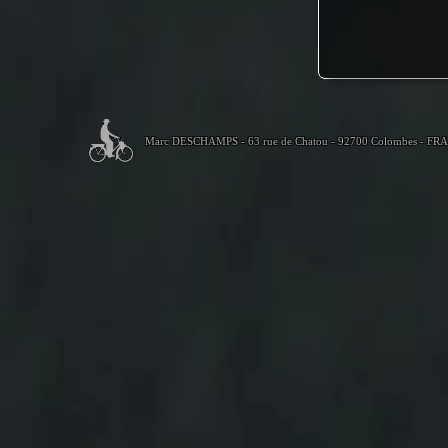
Marc DESCHAMPS - 63 rue de Chatou - 92700 Colombes - FR