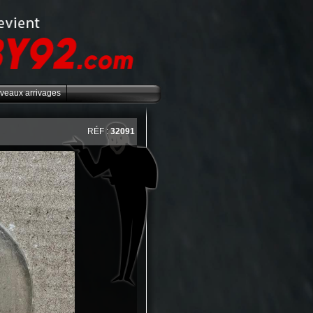
veaux arrivages
RÉF :
32091