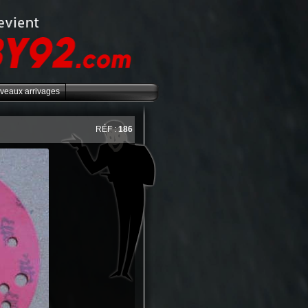
veaux arrivages
RÉF :
186